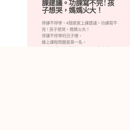
課建議。功課寫不完 ! 孩
子想哭，媽媽火大！
停課不停學，4個居家上課建議。功課寫不
完 ! 孩子想哭，媽媽火大！
停課不停學的日子裡，
線上課程問題是第一名，
那 寫作業 大概排第二！那天，有位孩子又
難過又生氣，哭著告訴媽媽：『 我！不！
寫！了！』『 為什麼作業這麼多！』媽媽
一秒火大（拉高分貝 ) 對孩子說：『 以前
安親班寫得完， 現在你跟我說寫不完、不
想寫！？ 』
母女彼此糾結到晚上，未果。
▍如故事有雷同之處… 代表很多孩子有相
同的症頭，請往下看文章建議！
Read More