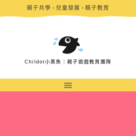
親子共學
兒童發展
親子教育
・
・
Childot小黑魚｜親子遊戲教育團隊