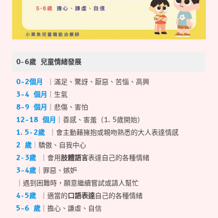
0-6歲 兒童情緒發展
0–2個月
｜滿足、驚訝、厭惡、苦惱、高興
3–4 個月
｜生氣
8–9 個月
｜悲傷、害怕
12–18 個月
｜善感、害羞（1.5歲開始）
1.5-2歲
｜會主動藉擁抱或親吻熟悉的大人表達情感
2 歲
｜
驕傲、自我中心
2-3歲
｜會用
肢體語言
表達自己的各種情緒
3–4歲
｜罪惡、嫉妒
｜遇到困難時，願意繼續嘗試或請人幫忙
4-5歲
｜適當的
口語表達
自己的各種情緒
5–6 歲
｜擔心、謙虛、自信