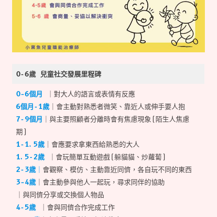
0-6歲 兒童社交
發展里程碑
0–6個月
｜對大人的語言或表情有反應
6個月-1歲
｜會主動對熟悉者微笑、靠近人或伸手要人抱
7-9個月
｜與主要照顧者分離時會有焦慮現象(陌生人焦慮
期)
1-1.5歲
｜會應要求拿東西給熟悉的大人
1.5-2歲
｜會玩簡單互動遊戲(躲貓貓、炒蘿蔔)
2-3歲
｜
會觀察、模仿、主動靠近同儕，各自玩不同的東西
3–4歲
｜會主動參與他人一起玩，尋求同伴的協助
｜與同儕分享或交換個人物品
4-5歲
｜會與同儕合作完成工作