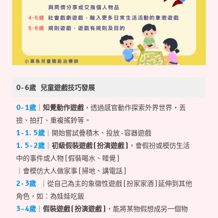
0-6歲 兒童
遊戲技巧發展
0-1歲
｜
知覺動作遊戲
，透過感官動作探索外界世界，丟
撿、拍打、重複搖鈴等。
1-1.5歲
｜開始嘗試疊積木、投放-容器遊戲
1.5-2歲
｜
初級假裝遊戲(扮演遊戲)
，會假扮或模仿生活
中的事件或人物(假裝喝水、睡覺)
｜會模仿大人做家事(掃地、講電話)
2-3歲
｜從自己為主的象徵性遊戲(扮家家酒)延伸到其他
角色，如：為娃娃吃飯
3–4歲
｜
假裝遊戲(扮演遊戲)
，能將某物假想成另一個物