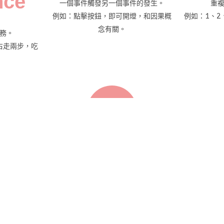
nce
一個事件觸發另一個事件的發生。
重
例如：點擊按鈕，即可開燈，和因果概
例如：1、2
念有關。
務。
右走兩步，吃
條件
lism
Conditionals
Op