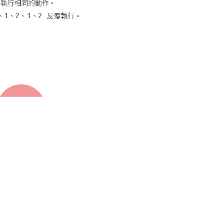
複執行相同的動作。
、1、2、1、2 反覆執行。
運算子
erators