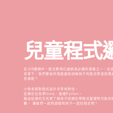
兒童程式
在
108
課綱中，程式教育已被納為必備的素養之一，在
背景下，我們要如何用遊戲來訓練孩子的程式學習前需
思維呢？
小魚老師對程式設計非常有熱忱，
近期也在自學
Unity
、基礎
Python
，
藉由這樣的方式更了解孩子初期在學程式基礎時可能的
難，
讓我們一起用遊戲和孩子一起玩程式吧！